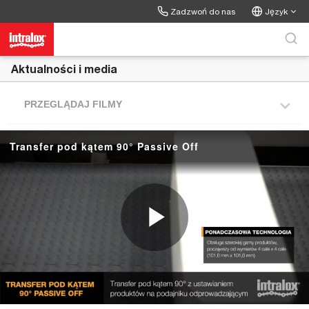
Skip to collection list
Skip to video grid
Zadzwoń do nas
Język
Aktualności i media
PRZEGLĄDAJ FILMY
Transfer pod kątem 90° Passive Off
P