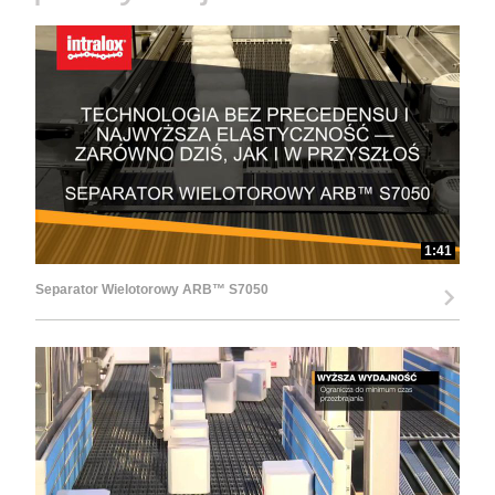
d
e
1:41
o
Separator Wielotorowy ARB™ S7050