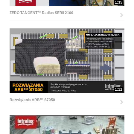
1:35
ZERO TANGENT™ Radius SERII 2100
1:12
Rozwiązania ARB™ S7050