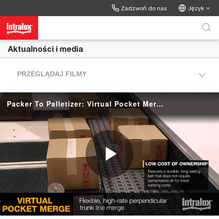
Skip to collection list
Skip to video grid
Zadzwoń do nas
Język
Aktualności i media
PRZEGLĄDAJ FILMY
Packer To Palletizer: Virtual Pocket Merge
P