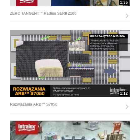
1:35
ZERO TANGENT™ Radius SERII 2100
1:12
Rozwiązania ARB™ S7050