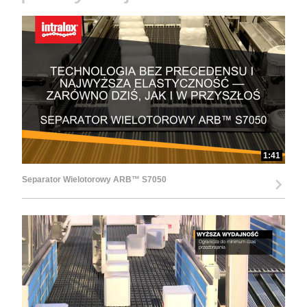
d
e
1:41
o
Separator Wielotorowy ARB™ S7050