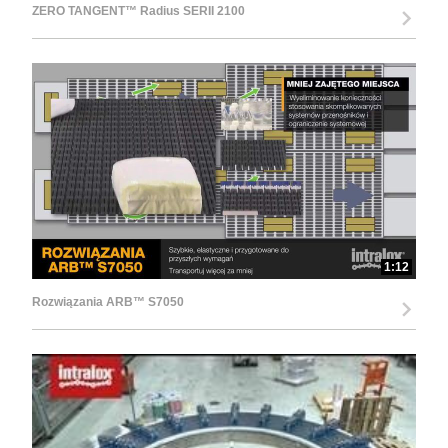
ZERO TANGENT™ Radius SERII 2100
1:12
Rozwiązania ARB™ S7050