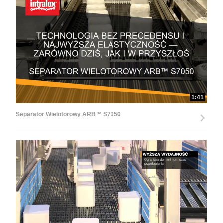
d
e
1:41
Separator Wielotorowy ARB™ S7050
o