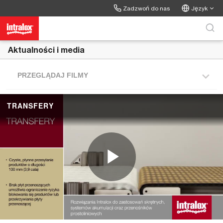
Skip to collection list
Skip to video grid
Zadzwoń do nas
Język
Aktualności i media
PRZEGLĄDAJ FILMY
TRANSFERY
P