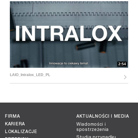
d
e
2:54
o
LAIO_Intralox_LED_PL
FIRMA
AKTUALNOŚCI I MEDIA
KARIERA
Wiadomości i
spostrzeżenia
LOKALIZACJE
Studia przypadku