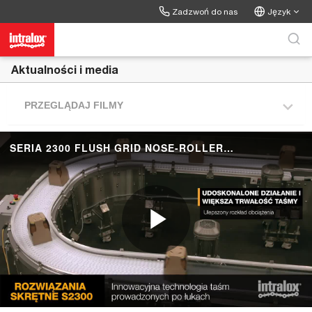
Skip to collection list
Skip to video grid
Zadzwoń do nas
Język
Aktualności i media
PRZEGLĄDAJ FILMY
SERIA 2300 FLUSH GRID NOSE-ROLLER TIGHT TURNING
P