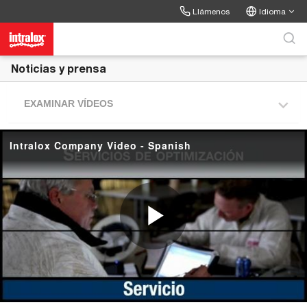
Skip to collection list
Skip to video grid
Llámenos
Idioma
Noticias y prensa
EXAMINAR VÍDEOS
Intralox Company Video - Spanish
P