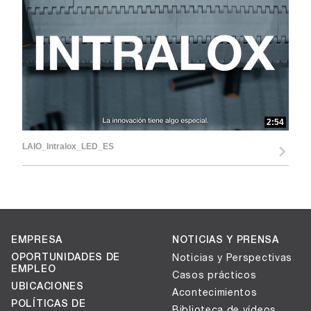
d
e
2:54
LAIO_Intralox_LED_ES
o
EMPRESA
NOTICIAS Y PRENSA
OPORTUNIDADES DE
Noticias y Perspectivas
EMPLEO
Casos prácticos
UBICACIONES
Acontecimientos
POLÍTICAS DE
Biblioteca de vídeos